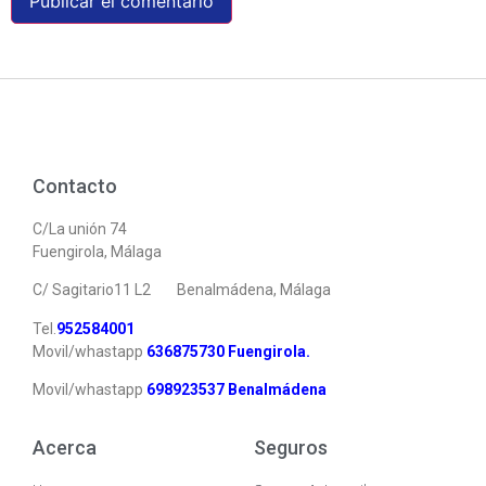
Contacto
C/La unión 74
Fuengirola, Málaga
C/ Sagitario11 L2
Benalmádena, Málaga
Tel.
952584001
Movil/whastapp
6
36875730 Fuengirola.
Movil/whastapp
6
98923537 Benalmádena
Acerca
Seguros