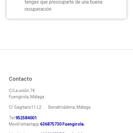
tengas que preocuparte de una buena
recuperación.
Contacto
C/La unión 74
Fuengirola, Málaga
C/ Sagitario11 L2
Benalmádena, Málaga
Tel.
952584001
Movil/whastapp
6
36875730 Fuengirola.