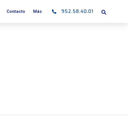
952.58.40.01
Contacto
Más