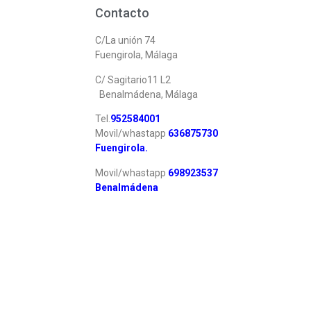
Contacto
C/La unión 74
Fuengirola, Málaga
C/ Sagitario11 L2
Benalmádena, Málaga
Tel.
952584001
Movil/whastapp
6
36875730
Fuengirola.
Movil/whastapp
6
98923537
Benalmádena