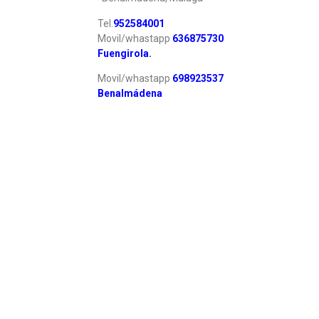
Tel.
952584001
Movil/whastapp
6
36875730
Fuengirola.
Movil/whastapp
6
98923537
Benalmádena