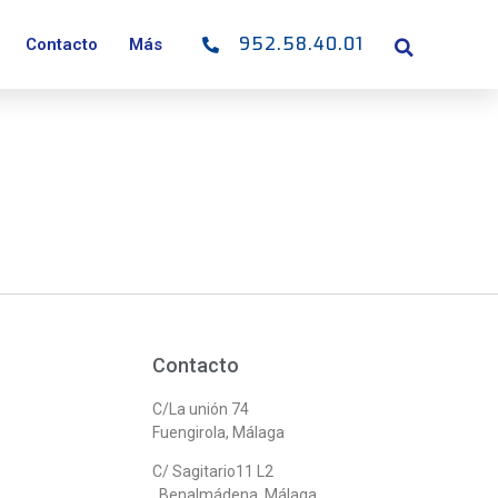
952.58.40.01
Contacto
Más
Contacto
C/La unión 74
Fuengirola, Málaga
C/ Sagitario11 L2
Benalmádena, Málaga